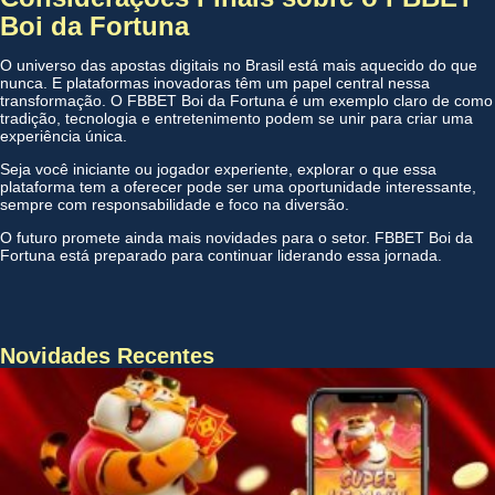
Boi da Fortuna
O universo das apostas digitais no Brasil está mais aquecido do que
nunca. E plataformas inovadoras têm um papel central nessa
transformação. O FBBET Boi da Fortuna é um exemplo claro de como
tradição, tecnologia e entretenimento podem se unir para criar uma
experiência única.
Seja você iniciante ou jogador experiente, explorar o que essa
plataforma tem a oferecer pode ser uma oportunidade interessante,
sempre com responsabilidade e foco na diversão.
O futuro promete ainda mais novidades para o setor. FBBET Boi da
Fortuna está preparado para continuar liderando essa jornada.
Novidades Recentes