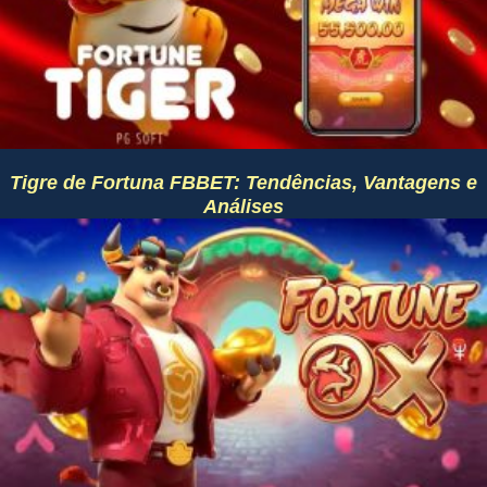
Tigre de Fortuna FBBET: Tendências, Vantagens e
Análises