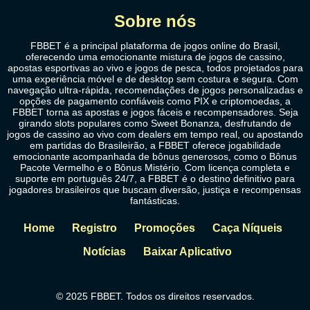
Sobre nós
FBBET é a principal plataforma de jogos online do Brasil,
oferecendo uma emocionante mistura de jogos de cassino,
apostas esportivas ao vivo e jogos de pesca, todos projetados para
uma experiência móvel e de desktop sem costura e segura. Com
navegação ultra-rápida, recomendações de jogos personalizadas e
opções de pagamento confiáveis como PIX e criptomoedas, a
FBBET torna as apostas e jogos fáceis e recompensadores. Seja
girando slots populares como Sweet Bonanza, desfrutando de
jogos de cassino ao vivo com dealers em tempo real, ou apostando
em partidas do Brasileirão, a FBBET oferece jogabilidade
emocionante acompanhada de bônus generosos, como o Bônus
Pacote Vermelho e o Bônus Mistério. Com licença completa e
suporte em português 24/7, a FBBET é o destino definitivo para
jogadores brasileiros que buscam diversão, justiça e recompensas
fantásticas.
Home
Registro
Promoções
Caça Níqueis
Notícias
Baixar Aplicativo
© 2025 FBBET. Todos os direitos reservados.