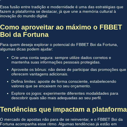
Essa fusão entre tradição e modernidade é uma das estratégias que
fazem a plataforma se destacar, já que une a memória cultural à
inovação do mundo digital.
Como aproveitar ao máximo o FBBET
Boi da Fortuna
Para quem deseja explorar o potencial do FBBET Boi da Fortuna,
algumas dicas podem ajudar:
Crie uma conta segura: sempre utilize dados corretos e
mantenha suas informações pessoais protegidas.
Aproveite os bônus: não deixe de participar das promoções que
oferecem vantagens adicionais.
Defina limites: aposte de forma consciente, estabelecendo
valores que se encaixem no seu orçamento.
Explore os jogos: experimente diferentes modalidades para
descobrir quais são mais adequadas ao seu perfil.
Tendências que impactam a plataforma
O mercado de apostas não para de se reinventar, e o FBBET Boi da
Fortuna acompanha esse ritmo. Algumas tendências já estão em