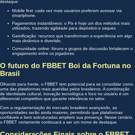
destaque:
Mobile first: cada vez mais usuários preferem acessar via
smartphone.
Pagamentos instantâneos: o Pix é hoje um dos métodos mais
utilizados, trazendo agilidade para depósitos e saques.
Gamificação: recursos que transformam a experiência em algo
mais dinâmico e divertido.
Comunidade online: fóruns e grupos de discussão fortalecem o
engajamento entre os jogadores.
O futuro do FBBET Boi da Fortuna no
Brasil
Olhando para frente, o FBBET tem potencial para se consolidar como
uma das plataformas mais queridas pelos brasileiros. A combinação
de identidade cultural, inovação tecnológica e foco no usuário é um
diferencial competitivo que garante relevância no setor.
Com a regulamentação do mercado brasileiro avançando, as
oportunidades serão ainda maiores, permitindo que plataformas
confiáveis e bem estruturadas ampliem sua presença. Nesse cenário,
o FBBET certamente continuará a ser um nome de destaque.
Considerações Finais sobre o FBBET