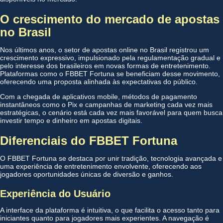
O crescimento do mercado de apostas
no Brasil
Nos últimos anos, o setor de apostas online no Brasil registrou um
crescimento expressivo, impulsionado pela regulamentação gradual e
pelo interesse dos brasileiros em novas formas de entretenimento.
Plataformas como o FBBET Fortuna se beneficiam desse movimento,
oferecendo uma proposta alinhada às expectativas do público.
Com a chegada de aplicativos mobile, métodos de pagamento
instantâneos como o Pix e campanhas de marketing cada vez mais
estratégicas, o cenário está cada vez mais favorável para quem busca
investir tempo e dinheiro em apostas digitais.
Diferenciais do FBBET Fortuna
O FBBET Fortuna se destaca por unir tradição, tecnologia avançada e
uma experiência de entretenimento envolvente, oferecendo aos
jogadores oportunidades únicas de diversão e ganhos.
Experiência do Usuário
A interface da plataforma é intuitiva, o que facilita o acesso tanto para
iniciantes quanto para jogadores mais experientes. A navegação é